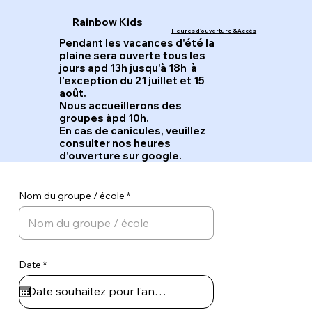
Rainbow Kids
Heures d'ouverture & Accès
Pendant les vacances d'été la
plaine sera ouverte tous les
jours apd 13h jusqu'à 18h à
l'exception du 21 juillet et 15
août.
Nous accueillerons des
groupes àpd 10h.
En cas de canicules, veuillez
consulter nos heures
d'ouverture sur google.
Nom du groupe / école
r
Date
*
e
q
u
i